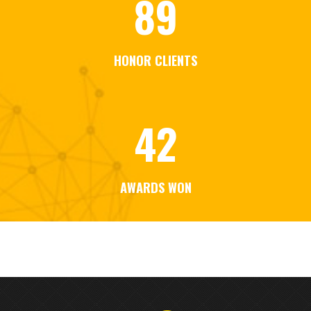
89
HONOR CLIENTS
42
AWARDS WON
Nom & Prénom
*
Devis
Si
vous
êtes
Email
*