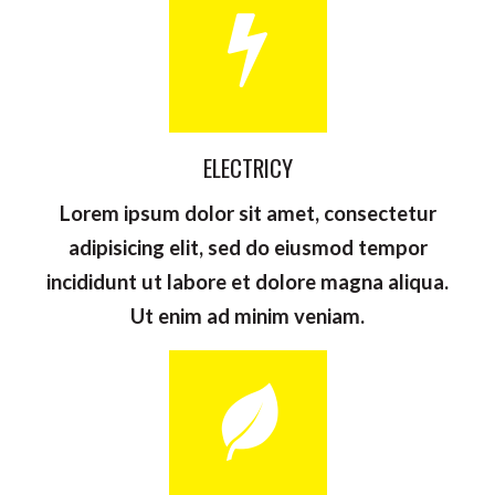
êtes
Email
*
un
humain,
ne
Nom de votre équipement
*
ELECTRICY
remplissez
Lorem ipsum dolor sit amet, consectetur
pas
adipisicing elit, sed do eiusmod tempor
Nom de votre société
*
ce
incididunt ut labore et dolore magna aliqua.
champ.
Ut enim ad minim veniam.
Message
*