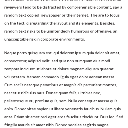
reviewers tend to be distracted by comprehensible content, say, a
random text copied newspaper or the internet. The are to focus
on the text, disregarding the layout and its elements. Besides,
random text risks to be unintendedly humorous or offensive, an
unacceptable risk in corporate environments.
Neque porro quisquam est, qui dolorem ipsum quia dolor sit amet,
consectetur, adipisci velit, sed quia non numquam eius modi
tempora incidunt ut labore et dolore magnam aliquam quaerat
voluptatem. Aenean commodo ligula eget dolor aenean massa.
Cum sociis natoque penatibus et magnis dis parturient montes,
nascetur ridiculus mus. Donec quam felis, ultricies nec,
pellentesque eu, pretium quis, sem. Nulla consequat massa quis
enim. Donec vitae sapien ut libero venenatis faucibus. Nullam quis
ante. Etiam sit amet orci eget eros faucibus tincidunt. Duis leo. Sed
fringilla mauris sit amet nibh. Donec sodales sagittis magna.