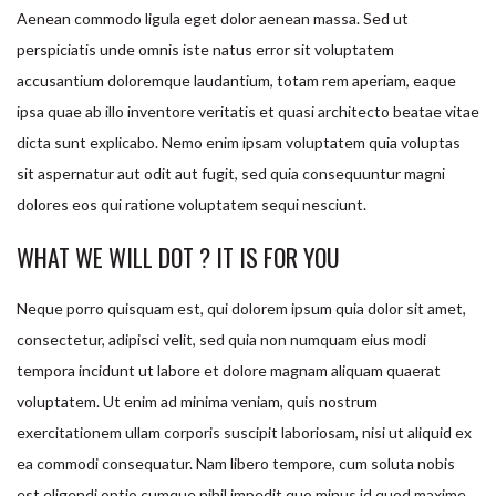
Aenean commodo ligula eget dolor aenean massa. Sed ut
perspiciatis unde omnis iste natus error sit voluptatem
accusantium doloremque laudantium, totam rem aperiam, eaque
ipsa quae ab illo inventore veritatis et quasi architecto beatae vitae
dicta sunt explicabo. Nemo enim ipsam voluptatem quia voluptas
sit aspernatur aut odit aut fugit, sed quia consequuntur magni
dolores eos qui ratione voluptatem sequi nesciunt.
WHAT WE WILL DOT ? IT IS FOR YOU
Neque porro quisquam est, qui dolorem ipsum quia dolor sit amet,
consectetur, adipisci velit, sed quia non numquam eius modi
tempora incidunt ut labore et dolore magnam aliquam quaerat
voluptatem. Ut enim ad minima veniam, quis nostrum
exercitationem ullam corporis suscipit laboriosam, nisi ut aliquid ex
ea commodi consequatur. Nam libero tempore, cum soluta nobis
est eligendi optio cumque nihil impedit quo minus id quod maxime