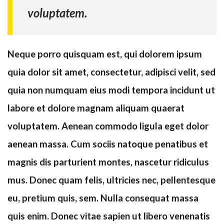
voluptatem.
êtes
Email
*
un
humain,
Neque porro quisquam est, qui dolorem ipsum
ne
Nom de votre équipement
*
quia dolor sit amet, consectetur, adipisci velit, sed
remplissez
quia non numquam eius modi tempora incidunt ut
pas
labore et dolore magnam aliquam quaerat
Nom de votre société
*
ce
voluptatem. Aenean commodo ligula eget dolor
champ.
aenean massa. Cum sociis natoque penatibus et
magnis dis parturient montes, nascetur ridiculus
Message
*
mus. Donec quam felis, ultricies nec, pellentesque
eu, pretium quis, sem. Nulla consequat massa
quis enim. Donec vitae sapien ut libero venenatis