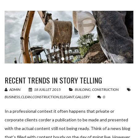
RECENT TRENDS IN STORY TELLING
ADMIN
18 JUILLET 2015
BUILDING
,
CONSTRUCTION
BUSINESS
,
CLEAN
,
CONSTRUCTION
,
ELEGANT
,
GALLERY
0
In a professional context it often happens that private or
corporate clients corder a publication to be made and presented
with the actual content still not being ready. Think of a news blog
that’s filled with content hourly on the day of going live. However,