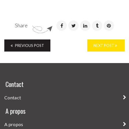
pas
Nom de votre société
*
ce
Share
champ.
Message
*
PREVIOUS POST
NEXT POST
Contact
Envoyer
Contact
A propos
A propos